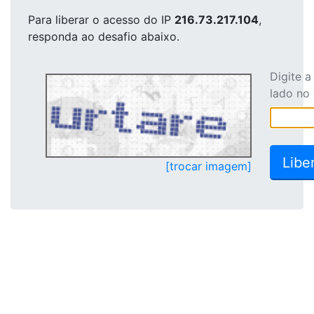
Para liberar o acesso
do IP
216.73.217.104
,
responda ao desafio abaixo.
Digite 
lado no
[trocar imagem]