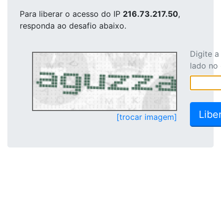
Para liberar o acesso
do IP
216.73.217.50
,
responda ao desafio abaixo.
Digite 
lado no
[trocar imagem]