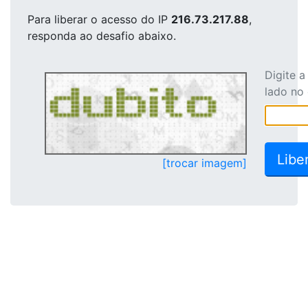
Para liberar o acesso
do IP
216.73.217.88
,
responda ao desafio abaixo.
Digite 
lado no
[trocar imagem]