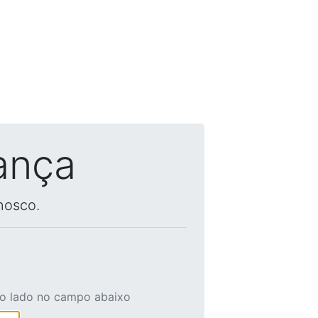
ança
nosco.
ao lado no campo abaixo