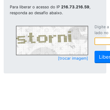
Para liberar o acesso
do IP
216.73.216.59
,
responda ao desafio abaixo.
Digite 
lado no
[trocar imagem]