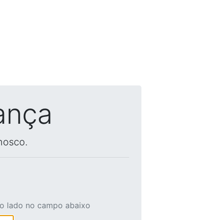
ança
nosco.
ao lado no campo abaixo