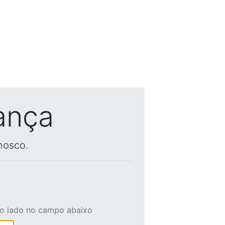
ança
nosco.
ao lado no campo abaixo