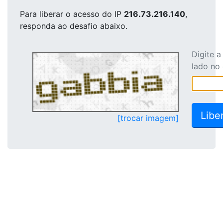
Para liberar o acesso
do IP
216.73.216.140
,
responda ao desafio abaixo.
Digite 
lado no
[trocar imagem]