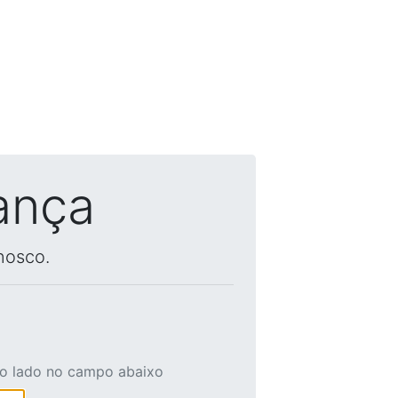
ança
nosco.
ao lado no campo abaixo