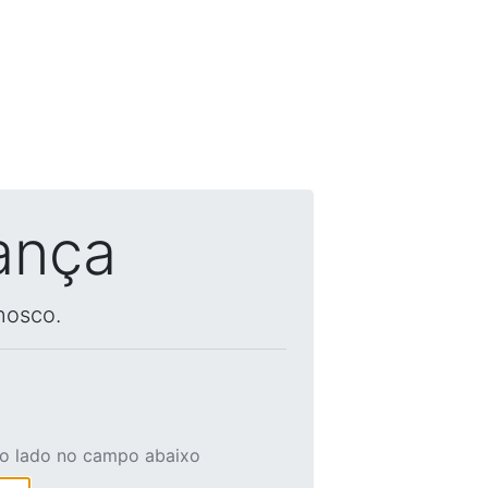
ança
nosco.
ao lado no campo abaixo