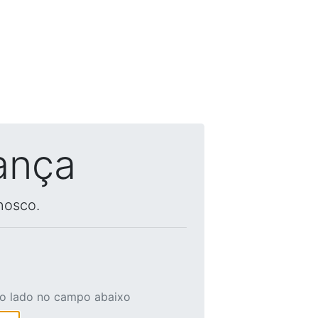
ança
nosco.
ao lado no campo abaixo