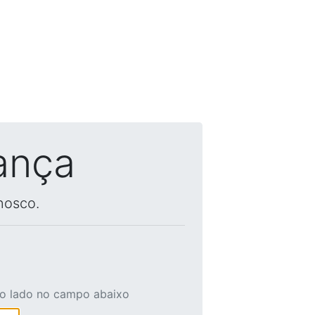
ança
nosco.
ao lado no campo abaixo