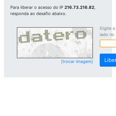
Para liberar o acesso
do IP
216.73.216.82
,
responda ao desafio abaixo.
Digite 
lado no
[trocar imagem]