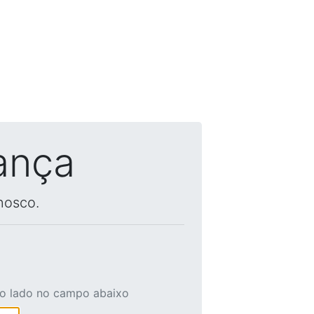
ança
nosco.
ao lado no campo abaixo