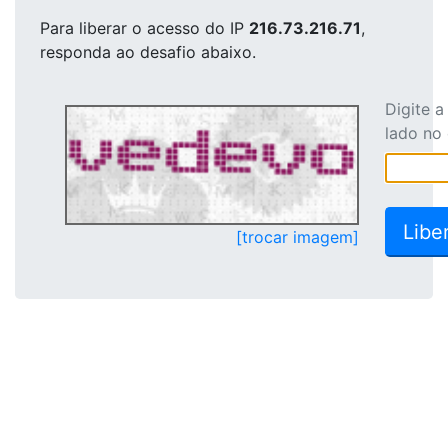
Para liberar o acesso
do IP
216.73.216.71
,
responda ao desafio abaixo.
Digite 
lado no
[trocar imagem]